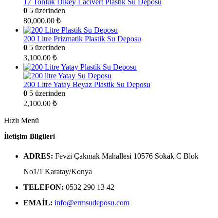
17 Tonluk Dikey Lacivert Plastik Su Deposu
0
5 üzerinden
80,000.00
₺
200 Litre Prizmatik Plastik Su Deposu
0
5 üzerinden
3,100.00
₺
200 Litre Yatay Beyaz Plastik Su Deposu
0
5 üzerinden
2,100.00
₺
Hızlı Menü
İletişim Bilgileri
ADRES:
Fevzi Çakmak Mahallesi 10576 Sokak C Blok
No1/1 Karatay/Konya
TELEFON:
0532 290 13 42
EMAIL:
info@ermsudeposu.com